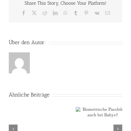
Share This Story, Choose Your Platform!
Facebook
X
Reddit
LinkedIn
WhatsApp
Tumblr
Pinterest
Vk
E-
Mail
Über den Autor:
Ähnliche Beiträge
Worauf
Biometrische
solltest
Passbilder auch bei
du
Babys?
bei