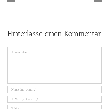
der
Wahl
eines
Hochzeitsfotografen
achten?
Hinterlasse einen Kommentar
Kommentar