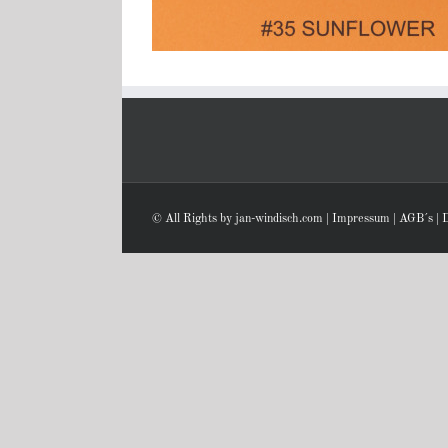
© All Rights by jan-windisch.com |
Impressum
|
AGB´s
|
D