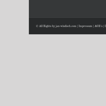
© All Rights by jan-windisch.com |
Impressum
|
AGB´s
|
D