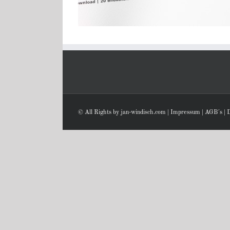
© All Rights by jan-windisch.com |
Impressum
|
AGB´s
|
D